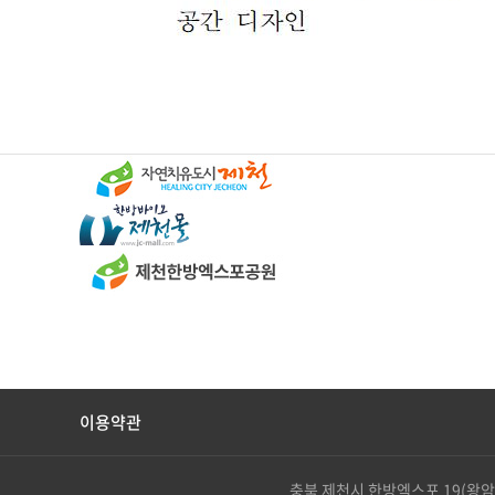
이용약관
충북 제천시 한방엑스포 19(왕암동