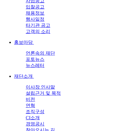
사업공고
입찰공고
채용정보
행사일정
타기관 공고
고객의 소리
홍보마당
언론속의 재단
포토뉴스
뉴스레터
재단소개
이사장 인사말
설립근거 및 목적
비전
연혁
조직구성
CI소개
경영공시
찾아오시는 길