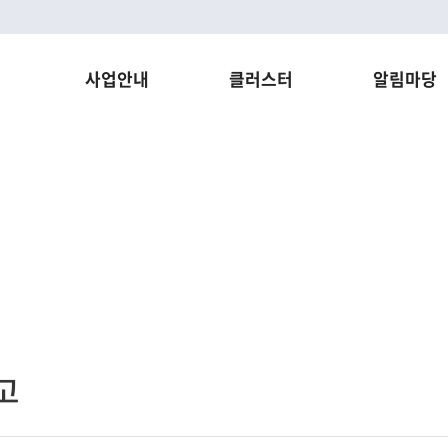
사업안내
클러스터
알림마당
제천한방천연물산업진흥재단
글로벌리더로 성장할 수 있도록 최선을 다합니다.
고