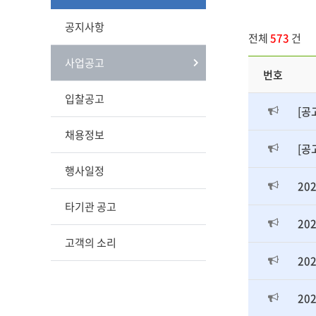
공지사항
전체
573
건
사업공고
번호
입찰공고
[공
채용정보
[공
행사일정
20
타기관 공고
20
고객의 소리
20
20