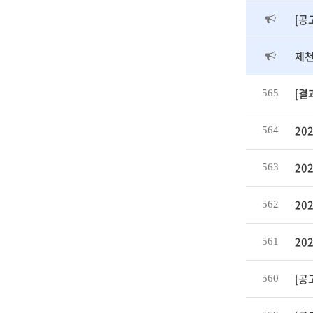
[공
제천
[결
565
20
564
20
563
20
562
20
561
[공
560