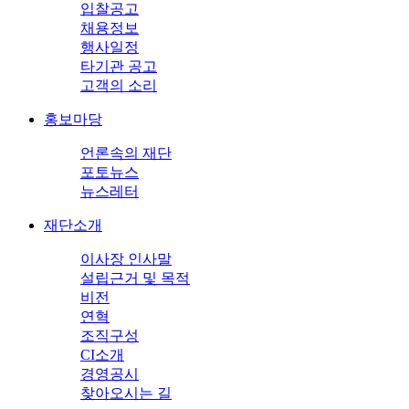
입찰공고
채용정보
행사일정
타기관 공고
고객의 소리
홍보마당
언론속의 재단
포토뉴스
뉴스레터
재단소개
이사장 인사말
설립근거 및 목적
비전
연혁
조직구성
CI소개
경영공시
찾아오시는 길